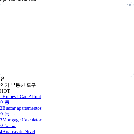
인기 부동산 도구
HOT
1
Homes I Can Afford
이동 →
2
Buscar apartamentos
이동 →
3
Mortgage Calculator
이동 →
4
Análisis de Nivel