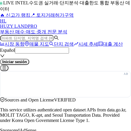
LIVE INTEL
수도권 실거래·단지분석·대출한도 통합 부동산 데
이터
🔥 신고가 랭킹
📍 토지거래허가구역
H
L
HUZY LAND
PRO
부동산 매수·매도·중개 전문 분석
시장 동향
매물 지도
단지 검색
시세 추세
대출 계산
Español
Iniciar sesión
Sources and Open License
VERIFIED
This service utilizes authenticated open dataset APIs from data.go.kr,
MOLIT TAGO, K-apt, and Seoul Transportation Data. Provided
under Korea Open Government License Type 1.
Sponsored
AdSense