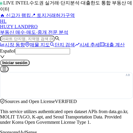
LIVE INTEL
수도권 실거래·단지분석·대출한도 통합 부동산 데
이터
🔥 신고가 랭킹
📍 토지거래허가구역
H
L
HUZY LAND
PRO
부동산 매수·매도·중개 전문 분석
시장 동향
매물 지도
단지 검색
시세 추세
대출 계산
Español
Iniciar sesión
Sources and Open License
VERIFIED
This service utilizes authenticated open dataset APIs from data.go.kr,
MOLIT TAGO, K-apt, and Seoul Transportation Data. Provided
under Korea Open Government License Type 1.
Sponsored
AdSense