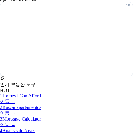
인기 부동산 도구
HOT
1
Homes I Can Afford
이동 →
2
Buscar apartamentos
이동 →
3
Mortgage Calculator
이동 →
4
Análisis de Nivel