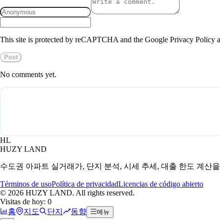
This site is protected by reCAPTCHA and the Google Privacy Policy a
Post
No comments yet.
HL
HUZY LAND
수도권 아파트 실거래가, 단지 분석, 시세 추세, 대출 한도 계산
Términos de uso
Política de privacidad
Licencias de código abierto
©
2026
HUZY LAND. All rights reserved.
Visitas de hoy: 0
홈
지도
단지
동향
메뉴