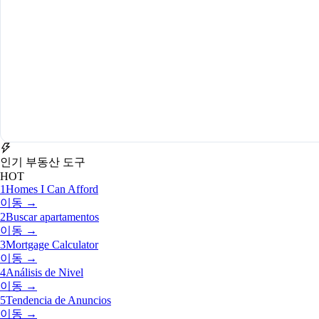
인기 부동산 도구
HOT
1
Homes I Can Afford
이동 →
2
Buscar apartamentos
이동 →
3
Mortgage Calculator
이동 →
4
Análisis de Nivel
이동 →
5
Tendencia de Anuncios
이동 →