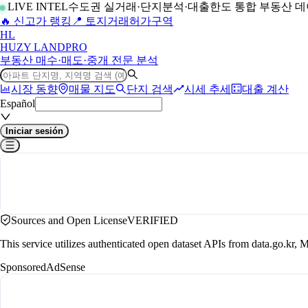
LIVE INTEL
수도권 실거래·단지분석·대출한도 통합 부동산 
🔥 신고가 랭킹
📍 토지거래허가구역
H
L
HUZY LAND
PRO
부동산 매수·매도·중개 전문 분석
시장 동향
매물 지도
단지 검색
시세 추세
대출 계산
Español
Iniciar sesión
Sources and Open License
VERIFIED
This service utilizes authenticated open dataset APIs from data.go.
Sponsored
AdSense