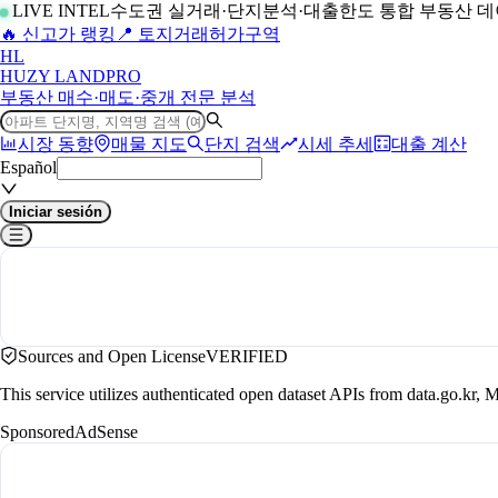
LIVE INTEL
수도권 실거래·단지분석·대출한도 통합 부동산 
🔥 신고가 랭킹
📍 토지거래허가구역
H
L
HUZY LAND
PRO
부동산 매수·매도·중개 전문 분석
시장 동향
매물 지도
단지 검색
시세 추세
대출 계산
Español
Iniciar sesión
Sources and Open License
VERIFIED
This service utilizes authenticated open dataset APIs from data.go.
Sponsored
AdSense