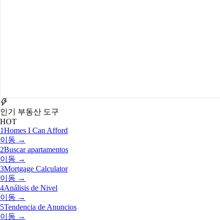
인기 부동산 도구
HOT
1
Homes I Can Afford
이동 →
2
Buscar apartamentos
이동 →
3
Mortgage Calculator
이동 →
4
Análisis de Nivel
이동 →
5
Tendencia de Anuncios
이동 →