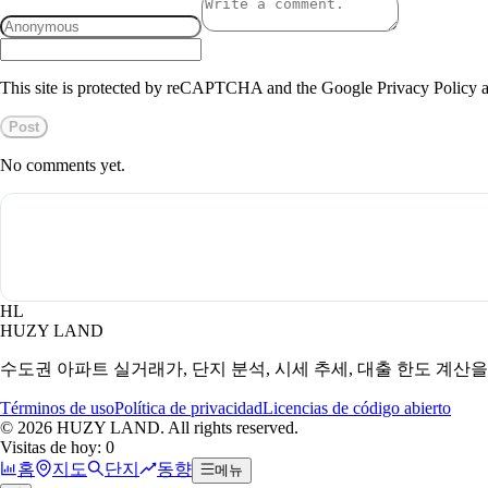
This site is protected by reCAPTCHA and the Google Privacy Policy a
Post
No comments yet.
HL
HUZY LAND
수도권 아파트 실거래가, 단지 분석, 시세 추세, 대출 한도 계산
Términos de uso
Política de privacidad
Licencias de código abierto
©
2026
HUZY LAND. All rights reserved.
Visitas de hoy: 0
홈
지도
단지
동향
메뉴