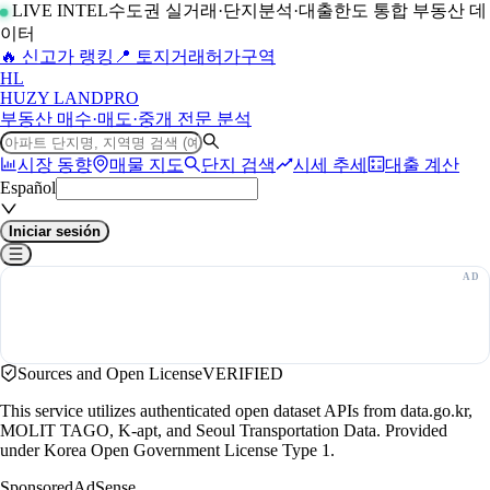
LIVE INTEL
수도권 실거래·단지분석·대출한도 통합 부동산 데
이터
🔥 신고가 랭킹
📍 토지거래허가구역
H
L
HUZY LAND
PRO
부동산 매수·매도·중개 전문 분석
시장 동향
매물 지도
단지 검색
시세 추세
대출 계산
Español
Iniciar sesión
Sources and Open License
VERIFIED
This service utilizes authenticated open dataset APIs from data.go.kr,
MOLIT TAGO, K-apt, and Seoul Transportation Data. Provided
under Korea Open Government License Type 1.
Sponsored
AdSense