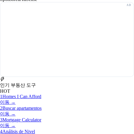
인기 부동산 도구
HOT
1
Homes I Can Afford
이동 →
2
Buscar apartamentos
이동 →
3
Mortgage Calculator
이동 →
4
Análisis de Nivel