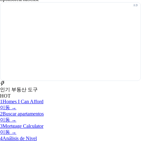
인기 부동산 도구
HOT
1
Homes I Can Afford
이동 →
2
Buscar apartamentos
이동 →
3
Mortgage Calculator
이동 →
4
Análisis de Nivel