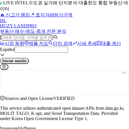
LIVE INTEL
수도권 실거래·단지분석·대출한도 통합 부동산 데
이터
🔥 신고가 랭킹
📍 토지거래허가구역
H
L
HUZY LAND
PRO
부동산 매수·매도·중개 전문 분석
시장 동향
매물 지도
단지 검색
시세 추세
대출 계산
Español
Iniciar sesión
Sources and Open License
VERIFIED
This service utilizes authenticated open dataset APIs from data.go.kr,
MOLIT TAGO, K-apt, and Seoul Transportation Data. Provided
under Korea Open Government License Type 1.
Sponsored
AdSense