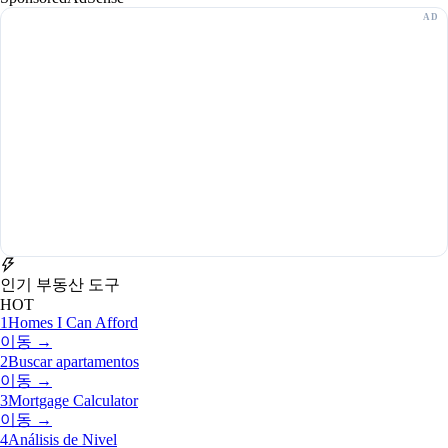
인기 부동산 도구
HOT
1
Homes I Can Afford
이동 →
2
Buscar apartamentos
이동 →
3
Mortgage Calculator
이동 →
4
Análisis de Nivel