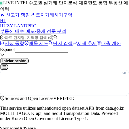
LIVE INTEL
수도권 실거래·단지분석·대출한도 통합 부동산 데
이터
🔥 신고가 랭킹
📍 토지거래허가구역
H
L
HUZY LAND
PRO
부동산 매수·매도·중개 전문 분석
시장 동향
매물 지도
단지 검색
시세 추세
대출 계산
Español
Iniciar sesión
Sources and Open License
VERIFIED
This service utilizes authenticated open dataset APIs from data.go.kr,
MOLIT TAGO, K-apt, and Seoul Transportation Data. Provided
under Korea Open Government License Type 1.
Sponsored
AdSense