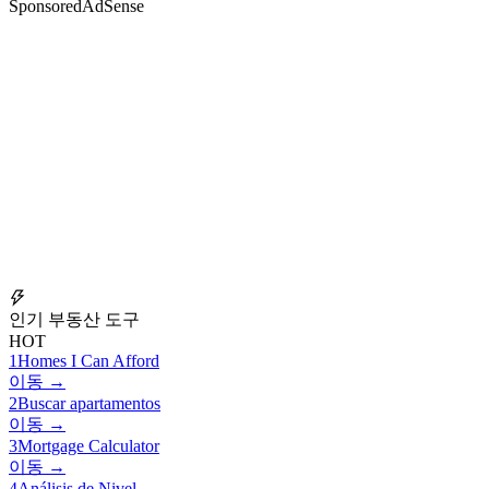
Sponsored
AdSense
인기 부동산 도구
HOT
1
Homes I Can Afford
이동 →
2
Buscar apartamentos
이동 →
3
Mortgage Calculator
이동 →
4
Análisis de Nivel