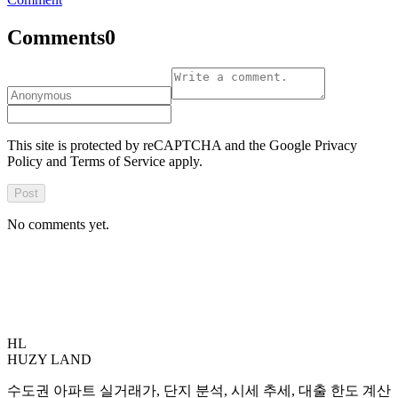
Comments
0
This site is protected by reCAPTCHA and the Google Privacy
Policy and Terms of Service apply.
Post
No comments yet.
HL
HUZY LAND
수도권 아파트 실거래가, 단지 분석, 시세 추세, 대출 한도 계산