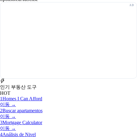
인기 부동산 도구
HOT
1
Homes I Can Afford
이동 →
2
Buscar apartamentos
이동 →
3
Mortgage Calculator
이동 →
4
Análisis de Nivel