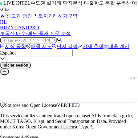
LIVE INTEL
수도권 실거래·단지분석·대출한도 통합 부동산 데
이터
🔥 신고가 랭킹
📍 토지거래허가구역
H
L
HUZY LAND
PRO
부동산 매수·매도·중개 전문 분석
시장 동향
매물 지도
단지 검색
시세 추세
대출 계산
Español
Iniciar sesión
Sources and Open License
VERIFIED
This service utilizes authenticated open dataset APIs from data.go.kr,
MOLIT TAGO, K-apt, and Seoul Transportation Data. Provided
under Korea Open Government License Type 1.
Sponsored
AdSense