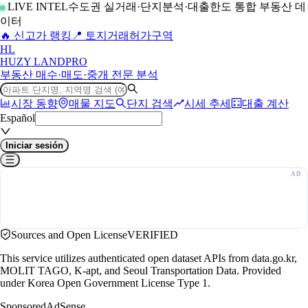
LIVE INTEL
수도권 실거래·단지분석·대출한도 통합 부동산 데
이터
🔥 신고가 랭킹
📍 토지거래허가구역
H
L
HUZY LAND
PRO
부동산 매수·매도·중개 전문 분석
시장 동향
매물 지도
단지 검색
시세 추세
대출 계산
Español
Iniciar sesión
Sources and Open License
VERIFIED
This service utilizes authenticated open dataset APIs from data.go.kr,
MOLIT TAGO, K-apt, and Seoul Transportation Data. Provided
under Korea Open Government License Type 1.
Sponsored
AdSense