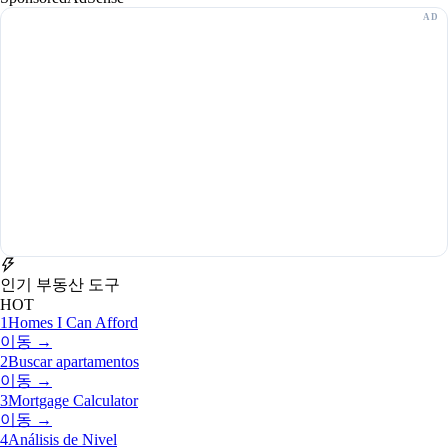
인기 부동산 도구
HOT
1
Homes I Can Afford
이동 →
2
Buscar apartamentos
이동 →
3
Mortgage Calculator
이동 →
4
Análisis de Nivel