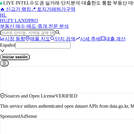
LIVE INTEL
수도권 실거래·단지분석·대출한도 통합 부동산 
🔥 신고가 랭킹
📍 토지거래허가구역
H
L
HUZY LAND
PRO
부동산 매수·매도·중개 전문 분석
시장 동향
매물 지도
단지 검색
시세 추세
대출 계산
Español
Iniciar sesión
Sources and Open License
VERIFIED
This service utilizes authenticated open dataset APIs from data.go.
Sponsored
AdSense