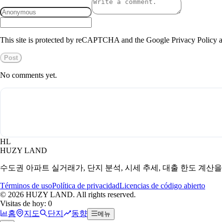
This site is protected by reCAPTCHA and the Google Privacy Policy a
Post
No comments yet.
HL
HUZY LAND
수도권 아파트 실거래가, 단지 분석, 시세 추세, 대출 한도 계산
Términos de uso
Política de privacidad
Licencias de código abierto
©
2026
HUZY LAND. All rights reserved.
Visitas de hoy: 0
홈
지도
단지
동향
메뉴