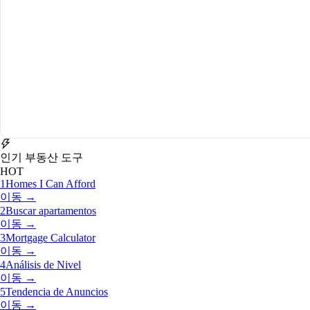
인기 부동산 도구
HOT
1
Homes I Can Afford
이동 →
2
Buscar apartamentos
이동 →
3
Mortgage Calculator
이동 →
4
Análisis de Nivel
이동 →
5
Tendencia de Anuncios
이동 →