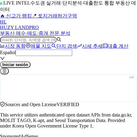
LIVE INTEL
수도권 실거래·단지분석·대출한도 통합 부동산 데
이터
🔥 신고가 랭킹
📍 토지거래허가구역
H
L
HUZY LAND
PRO
부동산 매수·매도·중개 전문 분석
시장 동향
매물 지도
단지 검색
시세 추세
대출 계산
Español
Iniciar sesión
Sources and Open License
VERIFIED
This service utilizes authenticated open dataset APIs from data.go.kr,
MOLIT TAGO, K-apt, and Seoul Transportation Data. Provided
under Korea Open Government License Type 1.
Sponsored
AdSense