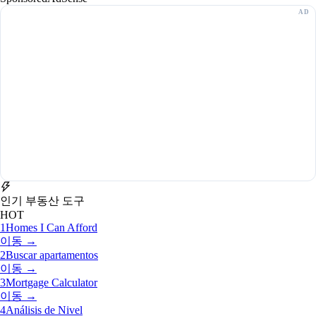
인기 부동산 도구
HOT
1
Homes I Can Afford
이동 →
2
Buscar apartamentos
이동 →
3
Mortgage Calculator
이동 →
4
Análisis de Nivel