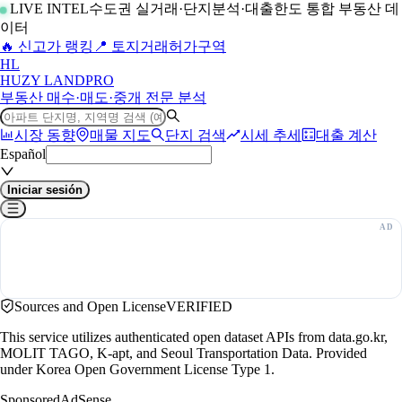
LIVE INTEL
수도권 실거래·단지분석·대출한도 통합 부동산 데
이터
🔥 신고가 랭킹
📍 토지거래허가구역
H
L
HUZY LAND
PRO
부동산 매수·매도·중개 전문 분석
시장 동향
매물 지도
단지 검색
시세 추세
대출 계산
Español
Iniciar sesión
Sources and Open License
VERIFIED
This service utilizes authenticated open dataset APIs from data.go.kr,
MOLIT TAGO, K-apt, and Seoul Transportation Data. Provided
under Korea Open Government License Type 1.
Sponsored
AdSense