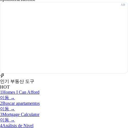
인기 부동산 도구
HOT
1
Homes I Can Afford
이동 →
2
Buscar apartamentos
이동 →
3
Mortgage Calculator
이동 →
4
Análisis de Nivel