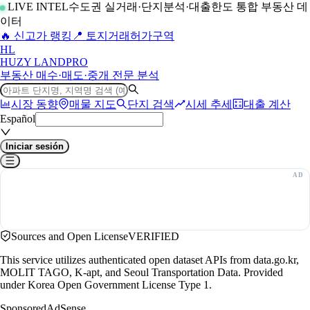
LIVE INTEL
수도권 실거래·단지분석·대출한도 통합 부동산 데
이터
🔥 신고가 랭킹
📍 토지거래허가구역
H
L
HUZY LAND
PRO
부동산 매수·매도·중개 전문 분석
시장 동향
매물 지도
단지 검색
시세 추세
대출 계산
Español
Iniciar sesión
Sources and Open License
VERIFIED
This service utilizes authenticated open dataset APIs from data.go.kr,
MOLIT TAGO, K-apt, and Seoul Transportation Data. Provided
under Korea Open Government License Type 1.
Sponsored
AdSense