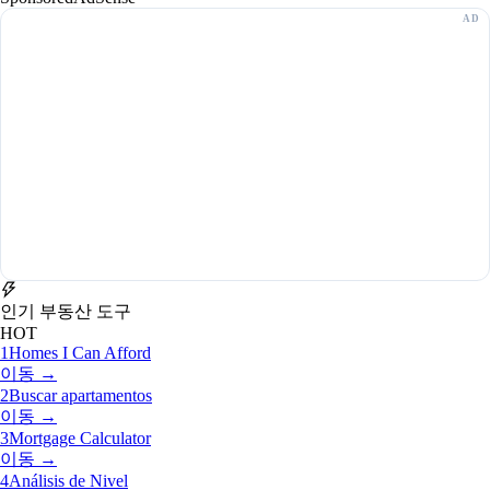
인기 부동산 도구
HOT
1
Homes I Can Afford
이동 →
2
Buscar apartamentos
이동 →
3
Mortgage Calculator
이동 →
4
Análisis de Nivel