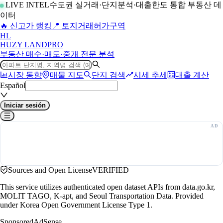
LIVE INTEL
수도권 실거래·단지분석·대출한도 통합 부동산 데
이터
🔥 신고가 랭킹
📍 토지거래허가구역
H
L
HUZY LAND
PRO
부동산 매수·매도·중개 전문 분석
시장 동향
매물 지도
단지 검색
시세 추세
대출 계산
Español
Iniciar sesión
Sources and Open License
VERIFIED
This service utilizes authenticated open dataset APIs from data.go.kr,
MOLIT TAGO, K-apt, and Seoul Transportation Data. Provided
under Korea Open Government License Type 1.
Sponsored
AdSense