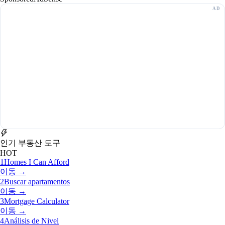
인기 부동산 도구
HOT
1
Homes I Can Afford
이동 →
2
Buscar apartamentos
이동 →
3
Mortgage Calculator
이동 →
4
Análisis de Nivel