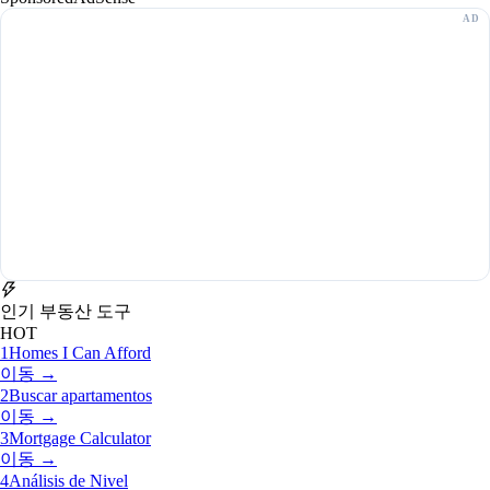
인기 부동산 도구
HOT
1
Homes I Can Afford
이동 →
2
Buscar apartamentos
이동 →
3
Mortgage Calculator
이동 →
4
Análisis de Nivel