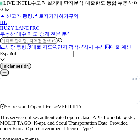
LIVE INTEL
수도권 실거래·단지분석·대출한도 통합 부동산 데
이터
🔥 신고가 랭킹
📍 토지거래허가구역
H
L
HUZY LAND
PRO
부동산 매수·매도·중개 전문 분석
시장 동향
매물 지도
단지 검색
시세 추세
대출 계산
Español
Iniciar sesión
Sources and Open License
VERIFIED
This service utilizes authenticated open dataset APIs from data.go.kr,
MOLIT TAGO, K-apt, and Seoul Transportation Data. Provided
under Korea Open Government License Type 1.
Sponsored
AdSense