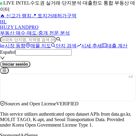
LIVE INTEL
수도권 실거래·단지분석·대출한도 통합 부동산 데
이터
🔥 신고가 랭킹
📍 토지거래허가구역
H
L
HUZY LAND
PRO
부동산 매수·매도·중개 전문 분석
시장 동향
매물 지도
단지 검색
시세 추세
대출 계산
Español
Iniciar sesión
Sources and Open License
VERIFIED
This service utilizes authenticated open dataset APIs from data.go.kr,
MOLIT TAGO, K-apt, and Seoul Transportation Data. Provided
under Korea Open Government License Type 1.
Sponsored
AdSense