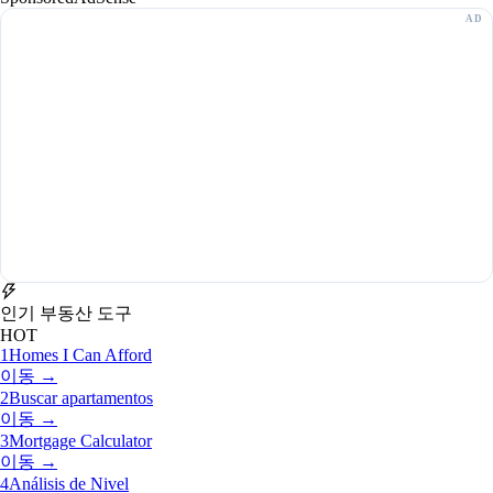
인기 부동산 도구
HOT
1
Homes I Can Afford
이동 →
2
Buscar apartamentos
이동 →
3
Mortgage Calculator
이동 →
4
Análisis de Nivel