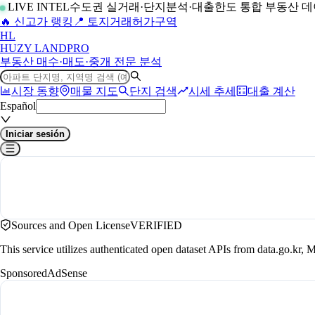
LIVE INTEL
수도권 실거래·단지분석·대출한도 통합 부동산 
🔥 신고가 랭킹
📍 토지거래허가구역
H
L
HUZY LAND
PRO
부동산 매수·매도·중개 전문 분석
시장 동향
매물 지도
단지 검색
시세 추세
대출 계산
Español
Iniciar sesión
Sources and Open License
VERIFIED
This service utilizes authenticated open dataset APIs from data.go.
Sponsored
AdSense