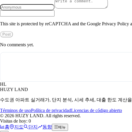
This site is protected by reCAPTCHA and the Google Privacy Policy a
Post
No comments yet.
HL
HUZY LAND
수도권 아파트 실거래가, 단지 분석, 시세 추세, 대출 한도 계산
Términos de uso
Política de privacidad
Licencias de código abierto
©
2026
HUZY LAND. All rights reserved.
Visitas de hoy: 0
홈
지도
단지
동향
메뉴