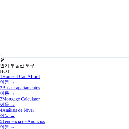
인기 부동산 도구
HOT
1
Homes I Can Afford
이동 →
2
Buscar apartamentos
이동 →
3
Mortgage Calculator
이동 →
4
Análisis de Nivel
이동 →
5
Tendencia de Anuncios
이동 →