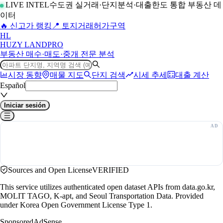
LIVE INTEL
수도권 실거래·단지분석·대출한도 통합 부동산 데
이터
🔥 신고가 랭킹
📍 토지거래허가구역
H
L
HUZY LAND
PRO
부동산 매수·매도·중개 전문 분석
시장 동향
매물 지도
단지 검색
시세 추세
대출 계산
Español
Iniciar sesión
Sources and Open License
VERIFIED
This service utilizes authenticated open dataset APIs from data.go.kr,
MOLIT TAGO, K-apt, and Seoul Transportation Data. Provided
under Korea Open Government License Type 1.
Sponsored
AdSense