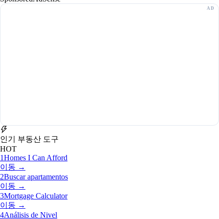
인기 부동산 도구
HOT
1
Homes I Can Afford
이동 →
2
Buscar apartamentos
이동 →
3
Mortgage Calculator
이동 →
4
Análisis de Nivel