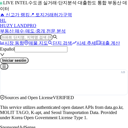
LIVE INTEL
수도권 실거래·단지분석·대출한도 통합 부동산 데
이터
🔥 신고가 랭킹
📍 토지거래허가구역
H
L
HUZY LAND
PRO
부동산 매수·매도·중개 전문 분석
시장 동향
매물 지도
단지 검색
시세 추세
대출 계산
Español
Iniciar sesión
Sources and Open License
VERIFIED
This service utilizes authenticated open dataset APIs from data.go.kr,
MOLIT TAGO, K-apt, and Seoul Transportation Data. Provided
under Korea Open Government License Type 1.
Sponsored
AdSense