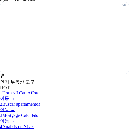
인기 부동산 도구
HOT
1
Homes I Can Afford
이동 →
2
Buscar apartamentos
이동 →
3
Mortgage Calculator
이동 →
4
Análisis de Nivel