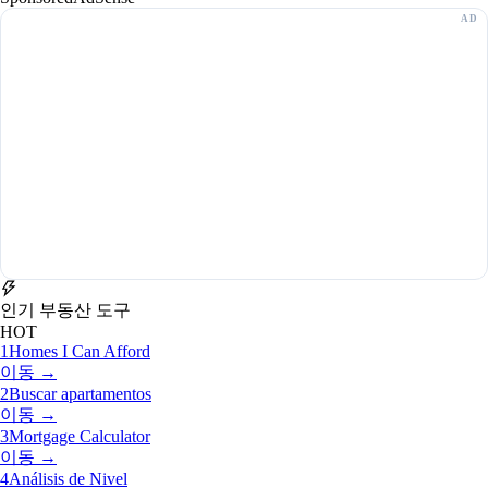
인기 부동산 도구
HOT
1
Homes I Can Afford
이동 →
2
Buscar apartamentos
이동 →
3
Mortgage Calculator
이동 →
4
Análisis de Nivel