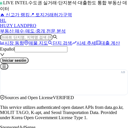
LIVE INTEL
수도권 실거래·단지분석·대출한도 통합 부동산 데
이터
🔥 신고가 랭킹
📍 토지거래허가구역
H
L
HUZY LAND
PRO
부동산 매수·매도·중개 전문 분석
시장 동향
매물 지도
단지 검색
시세 추세
대출 계산
Español
Iniciar sesión
Sources and Open License
VERIFIED
This service utilizes authenticated open dataset APIs from data.go.kr,
MOLIT TAGO, K-apt, and Seoul Transportation Data. Provided
under Korea Open Government License Type 1.
Sponsored
AdSense