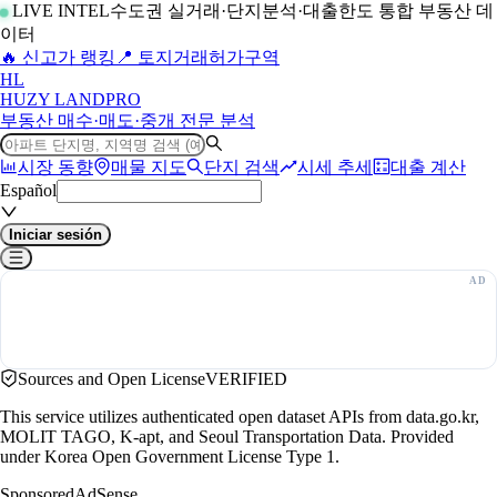
LIVE INTEL
수도권 실거래·단지분석·대출한도 통합 부동산 데
이터
🔥 신고가 랭킹
📍 토지거래허가구역
H
L
HUZY LAND
PRO
부동산 매수·매도·중개 전문 분석
시장 동향
매물 지도
단지 검색
시세 추세
대출 계산
Español
Iniciar sesión
Sources and Open License
VERIFIED
This service utilizes authenticated open dataset APIs from data.go.kr,
MOLIT TAGO, K-apt, and Seoul Transportation Data. Provided
under Korea Open Government License Type 1.
Sponsored
AdSense