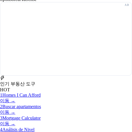
인기 부동산 도구
HOT
1
Homes I Can Afford
이동 →
2
Buscar apartamentos
이동 →
3
Mortgage Calculator
이동 →
4
Análisis de Nivel