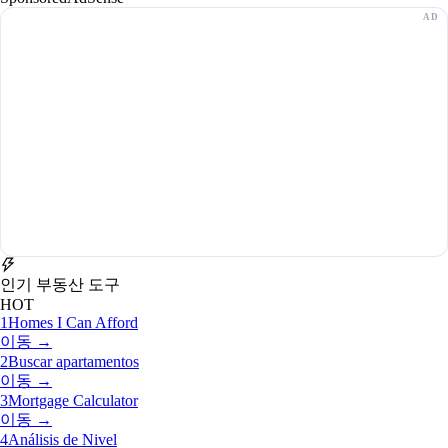
인기 부동산 도구
HOT
1
Homes I Can Afford
이동 →
2
Buscar apartamentos
이동 →
3
Mortgage Calculator
이동 →
4
Análisis de Nivel