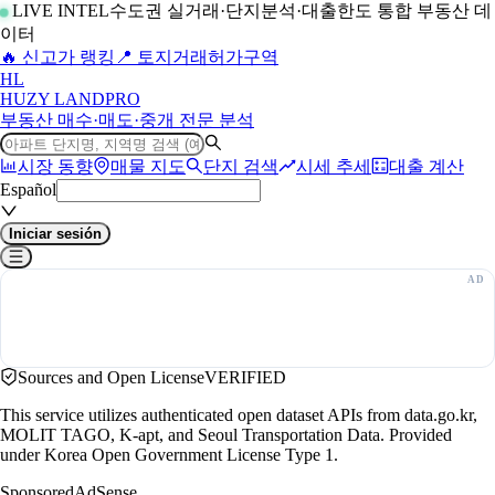
LIVE INTEL
수도권 실거래·단지분석·대출한도 통합 부동산 데
이터
🔥 신고가 랭킹
📍 토지거래허가구역
H
L
HUZY LAND
PRO
부동산 매수·매도·중개 전문 분석
시장 동향
매물 지도
단지 검색
시세 추세
대출 계산
Español
Iniciar sesión
Sources and Open License
VERIFIED
This service utilizes authenticated open dataset APIs from data.go.kr,
MOLIT TAGO, K-apt, and Seoul Transportation Data. Provided
under Korea Open Government License Type 1.
Sponsored
AdSense