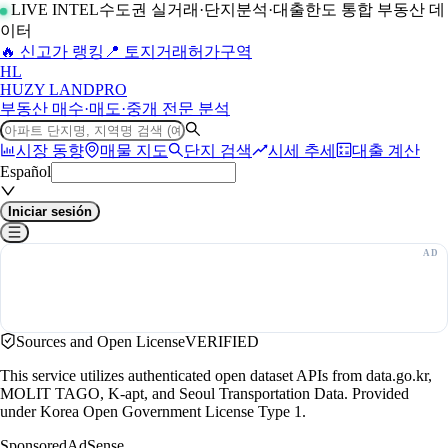
LIVE INTEL
수도권 실거래·단지분석·대출한도 통합 부동산 데
이터
🔥 신고가 랭킹
📍 토지거래허가구역
H
L
HUZY LAND
PRO
부동산 매수·매도·중개 전문 분석
시장 동향
매물 지도
단지 검색
시세 추세
대출 계산
Español
Iniciar sesión
Sources and Open License
VERIFIED
This service utilizes authenticated open dataset APIs from data.go.kr,
MOLIT TAGO, K-apt, and Seoul Transportation Data. Provided
under Korea Open Government License Type 1.
Sponsored
AdSense