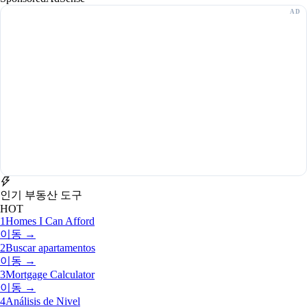
인기 부동산 도구
HOT
1
Homes I Can Afford
이동 →
2
Buscar apartamentos
이동 →
3
Mortgage Calculator
이동 →
4
Análisis de Nivel