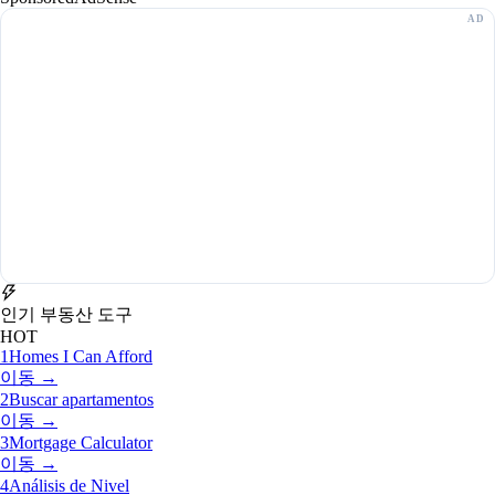
인기 부동산 도구
HOT
1
Homes I Can Afford
이동 →
2
Buscar apartamentos
이동 →
3
Mortgage Calculator
이동 →
4
Análisis de Nivel