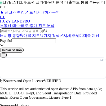
LIVE INTEL
수도권 실거래·단지분석·대출한도 통합 부동산 데
이터
🔥 신고가 랭킹
📍 토지거래허가구역
H
L
HUZY LAND
PRO
부동산 매수·매도·중개 전문 분석
시장 동향
매물 지도
단지 검색
시세 추세
대출 계산
Español
Iniciar sesión
Sources and Open License
VERIFIED
This service utilizes authenticated open dataset APIs from data.go.kr,
MOLIT TAGO, K-apt, and Seoul Transportation Data. Provided
under Korea Open Government License Type 1.
Sponsored
AdSense