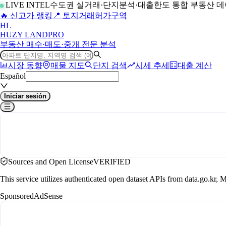
LIVE INTEL
수도권 실거래·단지분석·대출한도 통합 부동산 
🔥 신고가 랭킹
📍 토지거래허가구역
H
L
HUZY LAND
PRO
부동산 매수·매도·중개 전문 분석
시장 동향
매물 지도
단지 검색
시세 추세
대출 계산
Español
Iniciar sesión
Sources and Open License
VERIFIED
This service utilizes authenticated open dataset APIs from data.go.
Sponsored
AdSense