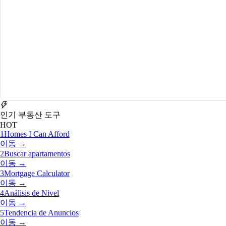
인기 부동산 도구
HOT
1
Homes I Can Afford
이동 →
2
Buscar apartamentos
이동 →
3
Mortgage Calculator
이동 →
4
Análisis de Nivel
이동 →
5
Tendencia de Anuncios
이동 →