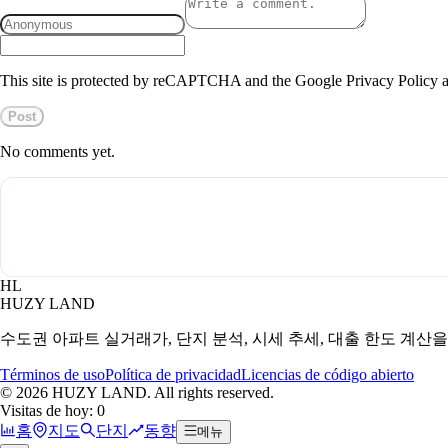
This site is protected by reCAPTCHA and the Google Privacy Policy a
Post
No comments yet.
HL
HUZY LAND
수도권 아파트 실거래가, 단지 분석, 시세 추세, 대출 한도 계산
Términos de uso
Política de privacidad
Licencias de código abierto
©
2026
HUZY LAND. All rights reserved.
Visitas de hoy: 0
홈
지도
단지
동향
메뉴