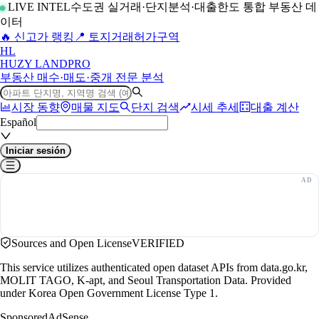
LIVE INTEL
수도권 실거래·단지분석·대출한도 통합 부동산 데
이터
🔥 신고가 랭킹
📍 토지거래허가구역
H
L
HUZY LAND
PRO
부동산 매수·매도·중개 전문 분석
시장 동향
매물 지도
단지 검색
시세 추세
대출 계산
Español
Iniciar sesión
Sources and Open License
VERIFIED
This service utilizes authenticated open dataset APIs from data.go.kr,
MOLIT TAGO, K-apt, and Seoul Transportation Data. Provided
under Korea Open Government License Type 1.
Sponsored
AdSense