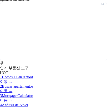
인기 부동산 도구
HOT
1
Homes I Can Afford
이동 →
2
Buscar apartamentos
이동 →
3
Mortgage Calculator
이동 →
4
Análisis de Nivel