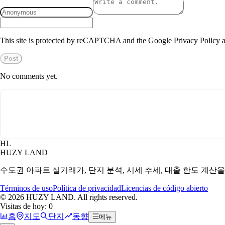
This site is protected by reCAPTCHA and the Google Privacy Policy a
Post
No comments yet.
HL
HUZY LAND
수도권 아파트 실거래가, 단지 분석, 시세 추세, 대출 한도 계산
Términos de uso
Política de privacidad
Licencias de código abierto
©
2026
HUZY LAND. All rights reserved.
Visitas de hoy: 0
홈
지도
단지
동향
메뉴