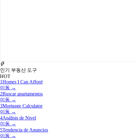
인기 부동산 도구
HOT
1
Homes I Can Afford
이동 →
2
Buscar apartamentos
이동 →
3
Mortgage Calculator
이동 →
4
Análisis de Nivel
이동 →
5
Tendencia de Anuncios
이동 →