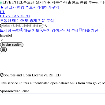
LIVE INTEL
수도권 실거래·단지분석·대출한도 통합 부동산 
🔥 신고가 랭킹
📍 토지거래허가구역
H
L
HUZY LAND
PRO
부동산 매수·매도·중개 전문 분석
시장 동향
매물 지도
단지 검색
시세 추세
대출 계산
Español
Iniciar sesión
Sources and Open License
VERIFIED
This service utilizes authenticated open dataset APIs from data.go.
Sponsored
AdSense