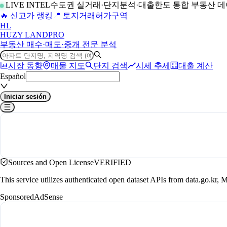
LIVE INTEL
수도권 실거래·단지분석·대출한도 통합 부동산 
🔥 신고가 랭킹
📍 토지거래허가구역
H
L
HUZY LAND
PRO
부동산 매수·매도·중개 전문 분석
시장 동향
매물 지도
단지 검색
시세 추세
대출 계산
Español
Iniciar sesión
Sources and Open License
VERIFIED
This service utilizes authenticated open dataset APIs from data.go.
Sponsored
AdSense