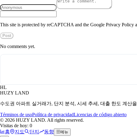
This site is protected by reCAPTCHA and the Google Privacy Policy a
Post
No comments yet.
HL
HUZY LAND
수도권 아파트 실거래가, 단지 분석, 시세 추세, 대출 한도 계산
Términos de uso
Política de privacidad
Licencias de código abierto
©
2026
HUZY LAND. All rights reserved.
Visitas de hoy: 0
홈
지도
단지
동향
메뉴