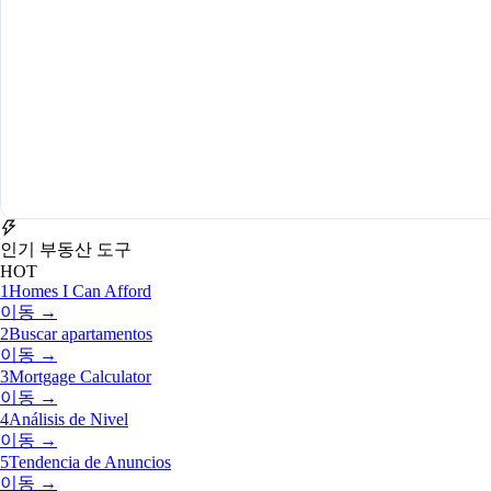
인기 부동산 도구
HOT
1
Homes I Can Afford
이동 →
2
Buscar apartamentos
이동 →
3
Mortgage Calculator
이동 →
4
Análisis de Nivel
이동 →
5
Tendencia de Anuncios
이동 →