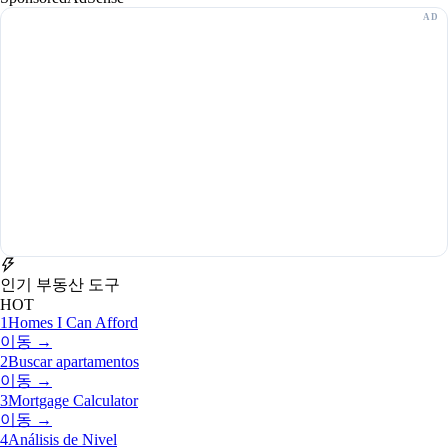
인기 부동산 도구
HOT
1
Homes I Can Afford
이동 →
2
Buscar apartamentos
이동 →
3
Mortgage Calculator
이동 →
4
Análisis de Nivel