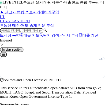
LIVE INTEL
수도권 실거래·단지분석·대출한도 통합 부동산 데
이터
🔥 신고가 랭킹
📍 토지거래허가구역
H
L
HUZY LAND
PRO
부동산 매수·매도·중개 전문 분석
시장 동향
매물 지도
단지 검색
시세 추세
대출 계산
Español
Iniciar sesión
Sources and Open License
VERIFIED
This service utilizes authenticated open dataset APIs from data.go.kr,
MOLIT TAGO, K-apt, and Seoul Transportation Data. Provided
under Korea Open Government License Type 1.
Sponsored
AdSense