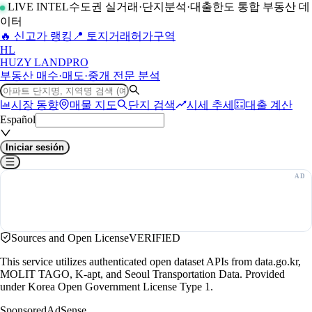
LIVE INTEL
수도권 실거래·단지분석·대출한도 통합 부동산 데
이터
🔥 신고가 랭킹
📍 토지거래허가구역
H
L
HUZY LAND
PRO
부동산 매수·매도·중개 전문 분석
시장 동향
매물 지도
단지 검색
시세 추세
대출 계산
Español
Iniciar sesión
Sources and Open License
VERIFIED
This service utilizes authenticated open dataset APIs from data.go.kr,
MOLIT TAGO, K-apt, and Seoul Transportation Data. Provided
under Korea Open Government License Type 1.
Sponsored
AdSense