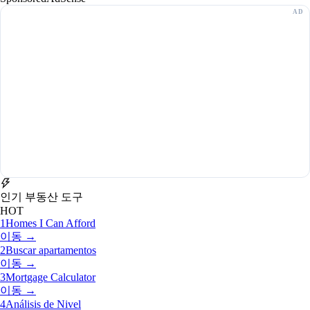
인기 부동산 도구
HOT
1
Homes I Can Afford
이동 →
2
Buscar apartamentos
이동 →
3
Mortgage Calculator
이동 →
4
Análisis de Nivel