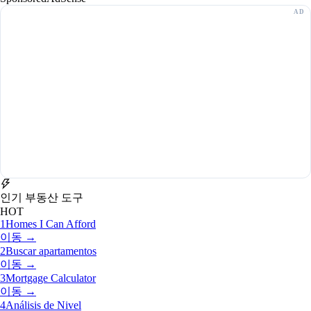
인기 부동산 도구
HOT
1
Homes I Can Afford
이동 →
2
Buscar apartamentos
이동 →
3
Mortgage Calculator
이동 →
4
Análisis de Nivel