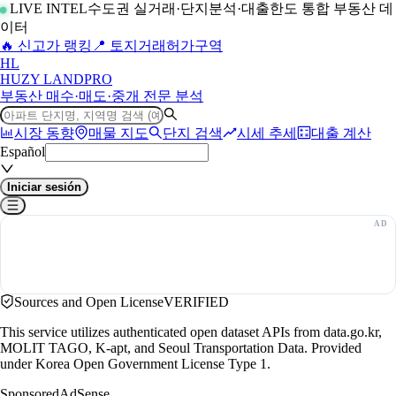
LIVE INTEL
수도권 실거래·단지분석·대출한도 통합 부동산 데
이터
🔥 신고가 랭킹
📍 토지거래허가구역
H
L
HUZY LAND
PRO
부동산 매수·매도·중개 전문 분석
시장 동향
매물 지도
단지 검색
시세 추세
대출 계산
Español
Iniciar sesión
Sources and Open License
VERIFIED
This service utilizes authenticated open dataset APIs from data.go.kr,
MOLIT TAGO, K-apt, and Seoul Transportation Data. Provided
under Korea Open Government License Type 1.
Sponsored
AdSense