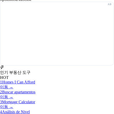
인기 부동산 도구
HOT
1
Homes I Can Afford
이동 →
2
Buscar apartamentos
이동 →
3
Mortgage Calculator
이동 →
4
Análisis de Nivel