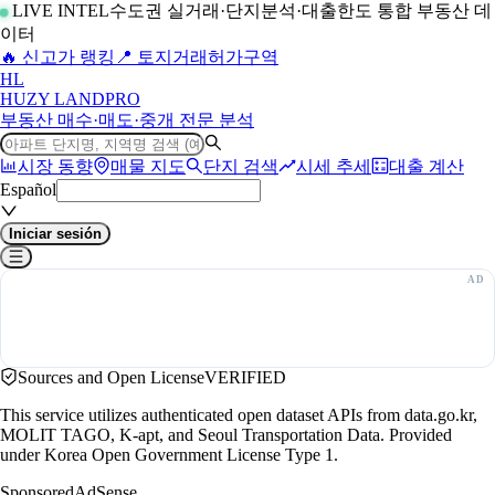
LIVE INTEL
수도권 실거래·단지분석·대출한도 통합 부동산 데
이터
🔥 신고가 랭킹
📍 토지거래허가구역
H
L
HUZY LAND
PRO
부동산 매수·매도·중개 전문 분석
시장 동향
매물 지도
단지 검색
시세 추세
대출 계산
Español
Iniciar sesión
Sources and Open License
VERIFIED
This service utilizes authenticated open dataset APIs from data.go.kr,
MOLIT TAGO, K-apt, and Seoul Transportation Data. Provided
under Korea Open Government License Type 1.
Sponsored
AdSense