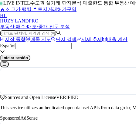
LIVE INTEL
수도권 실거래·단지분석·대출한도 통합 부동산 
🔥 신고가 랭킹
📍 토지거래허가구역
H
L
HUZY LAND
PRO
부동산 매수·매도·중개 전문 분석
시장 동향
매물 지도
단지 검색
시세 추세
대출 계산
Español
Iniciar sesión
Sources and Open License
VERIFIED
This service utilizes authenticated open dataset APIs from data.go.
Sponsored
AdSense