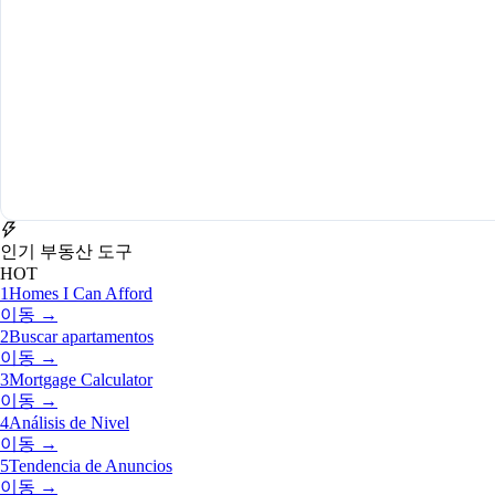
인기 부동산 도구
HOT
1
Homes I Can Afford
이동 →
2
Buscar apartamentos
이동 →
3
Mortgage Calculator
이동 →
4
Análisis de Nivel
이동 →
5
Tendencia de Anuncios
이동 →