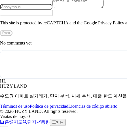
This site is protected by reCAPTCHA and the Google Privacy Policy a
Post
No comments yet.
HL
HUZY LAND
수도권 아파트 실거래가, 단지 분석, 시세 추세, 대출 한도 계산
Términos de uso
Política de privacidad
Licencias de código abierto
©
2026
HUZY LAND. All rights reserved.
Visitas de hoy: 0
홈
지도
단지
동향
메뉴