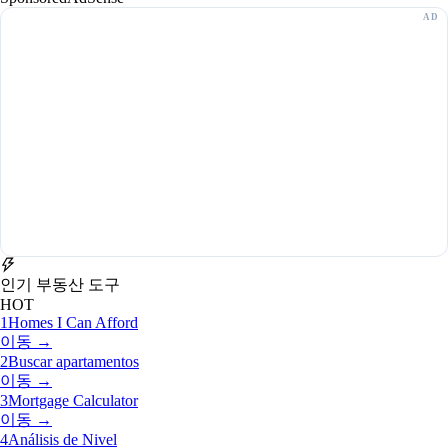
인기 부동산 도구
HOT
1
Homes I Can Afford
이동 →
2
Buscar apartamentos
이동 →
3
Mortgage Calculator
이동 →
4
Análisis de Nivel