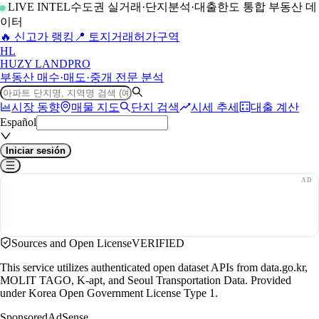
LIVE INTEL
수도권 실거래·단지분석·대출한도 통합 부동산 데
이터
🔥 신고가 랭킹
📍 토지거래허가구역
H
L
HUZY LAND
PRO
부동산 매수·매도·중개 전문 분석
시장 동향
매물 지도
단지 검색
시세 추세
대출 계산
Español
Iniciar sesión
Sources and Open License
VERIFIED
This service utilizes authenticated open dataset APIs from data.go.kr,
MOLIT TAGO, K-apt, and Seoul Transportation Data. Provided
under Korea Open Government License Type 1.
Sponsored
AdSense