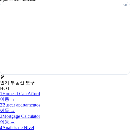
인기 부동산 도구
HOT
1
Homes I Can Afford
이동 →
2
Buscar apartamentos
이동 →
3
Mortgage Calculator
이동 →
4
Análisis de Nivel