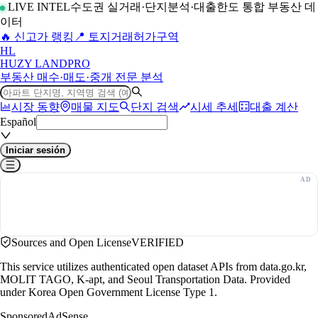
LIVE INTEL
수도권 실거래·단지분석·대출한도 통합 부동산 데
이터
🔥 신고가 랭킹
📍 토지거래허가구역
H
L
HUZY LAND
PRO
부동산 매수·매도·중개 전문 분석
시장 동향
매물 지도
단지 검색
시세 추세
대출 계산
Español
Iniciar sesión
Sources and Open License
VERIFIED
This service utilizes authenticated open dataset APIs from data.go.kr,
MOLIT TAGO, K-apt, and Seoul Transportation Data. Provided
under Korea Open Government License Type 1.
Sponsored
AdSense