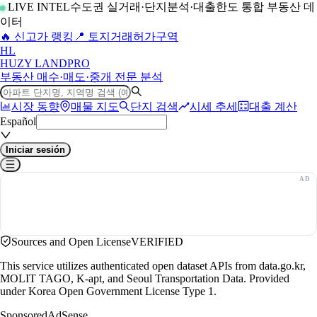
LIVE INTEL
수도권 실거래·단지분석·대출한도 통합 부동산 데
이터
🔥 신고가 랭킹
📍 토지거래허가구역
H
L
HUZY LAND
PRO
부동산 매수·매도·중개 전문 분석
시장 동향
매물 지도
단지 검색
시세 추세
대출 계산
Español
Iniciar sesión
Sources and Open License
VERIFIED
This service utilizes authenticated open dataset APIs from data.go.kr,
MOLIT TAGO, K-apt, and Seoul Transportation Data. Provided
under Korea Open Government License Type 1.
Sponsored
AdSense