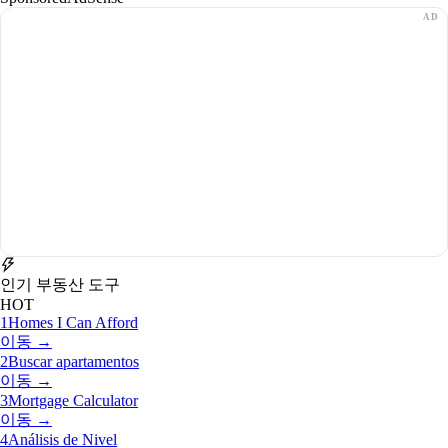
인기 부동산 도구
HOT
1
Homes I Can Afford
이동 →
2
Buscar apartamentos
이동 →
3
Mortgage Calculator
이동 →
4
Análisis de Nivel