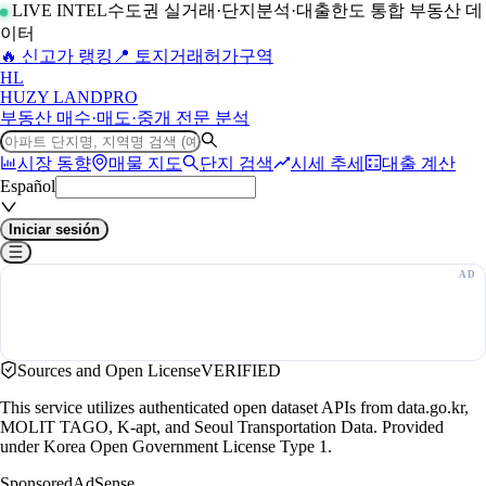
LIVE INTEL
수도권 실거래·단지분석·대출한도 통합 부동산 데
이터
🔥 신고가 랭킹
📍 토지거래허가구역
H
L
HUZY LAND
PRO
부동산 매수·매도·중개 전문 분석
시장 동향
매물 지도
단지 검색
시세 추세
대출 계산
Español
Iniciar sesión
Sources and Open License
VERIFIED
This service utilizes authenticated open dataset APIs from data.go.kr,
MOLIT TAGO, K-apt, and Seoul Transportation Data. Provided
under Korea Open Government License Type 1.
Sponsored
AdSense