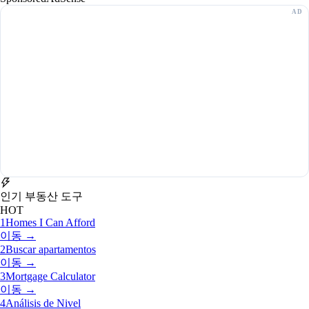
인기 부동산 도구
HOT
1
Homes I Can Afford
이동 →
2
Buscar apartamentos
이동 →
3
Mortgage Calculator
이동 →
4
Análisis de Nivel