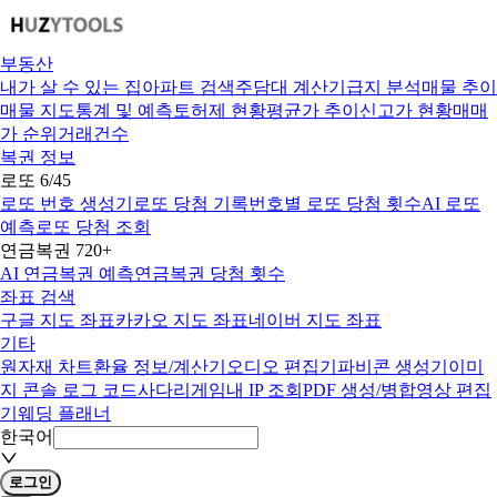
부동산
내가 살 수 있는 집
아파트 검색
주담대 계산기
급지 분석
매물 추이
매물 지도
통계 및 예측
토허제 현황
평균가 추이
신고가 현황
매매
가 순위
거래건수
복권 정보
로또 6/45
로또 번호 생성기
로또 당첨 기록
번호별 로또 당첨 횟수
AI 로또
예측
로또 당첨 조회
연금복권 720+
AI 연금복권 예측
연금복권 당첨 횟수
좌표 검색
구글 지도 좌표
카카오 지도 좌표
네이버 지도 좌표
기타
원자재 차트
환율 정보/계산기
오디오 편집기
파비콘 생성기
이미
지 콘솔 로그 코드
사다리게임
내 IP 조회
PDF 생성/병합
영상 편집
기
웨딩 플래너
한국어
로그인