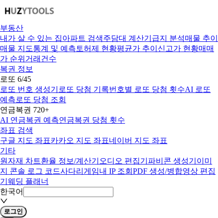
부동산
내가 살 수 있는 집
아파트 검색
주담대 계산기
급지 분석
매물 추이
매물 지도
통계 및 예측
토허제 현황
평균가 추이
신고가 현황
매매
가 순위
거래건수
복권 정보
로또 6/45
로또 번호 생성기
로또 당첨 기록
번호별 로또 당첨 횟수
AI 로또
예측
로또 당첨 조회
연금복권 720+
AI 연금복권 예측
연금복권 당첨 횟수
좌표 검색
구글 지도 좌표
카카오 지도 좌표
네이버 지도 좌표
기타
원자재 차트
환율 정보/계산기
오디오 편집기
파비콘 생성기
이미
지 콘솔 로그 코드
사다리게임
내 IP 조회
PDF 생성/병합
영상 편집
기
웨딩 플래너
한국어
로그인