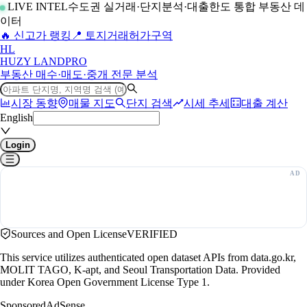
LIVE INTEL
수도권 실거래·단지분석·대출한도 통합 부동산 데
이터
🔥 신고가 랭킹
📍 토지거래허가구역
H
L
HUZY LAND
PRO
부동산 매수·매도·중개 전문 분석
시장 동향
매물 지도
단지 검색
시세 추세
대출 계산
English
Login
Sources and Open License
VERIFIED
This service utilizes authenticated open dataset APIs from data.go.kr,
MOLIT TAGO, K-apt, and Seoul Transportation Data. Provided
under Korea Open Government License Type 1.
Sponsored
AdSense