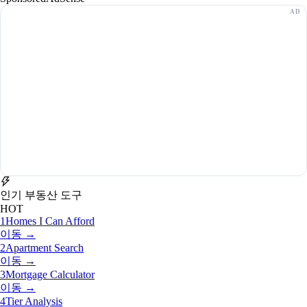
인기 부동산 도구
HOT
1
Homes I Can Afford
이동 →
2
Apartment Search
이동 →
3
Mortgage Calculator
이동 →
4
Tier Analysis