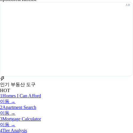
인기 부동산 도구
HOT
1
Homes I Can Afford
이동 →
2
Apartment Search
이동 →
3
Mortgage Calculator
이동 →
4
Tier Analysis