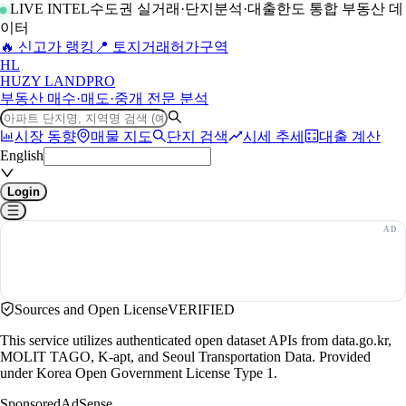
LIVE INTEL
수도권 실거래·단지분석·대출한도 통합 부동산 데
이터
🔥 신고가 랭킹
📍 토지거래허가구역
H
L
HUZY LAND
PRO
부동산 매수·매도·중개 전문 분석
시장 동향
매물 지도
단지 검색
시세 추세
대출 계산
English
Login
Sources and Open License
VERIFIED
This service utilizes authenticated open dataset APIs from data.go.kr,
MOLIT TAGO, K-apt, and Seoul Transportation Data. Provided
under Korea Open Government License Type 1.
Sponsored
AdSense