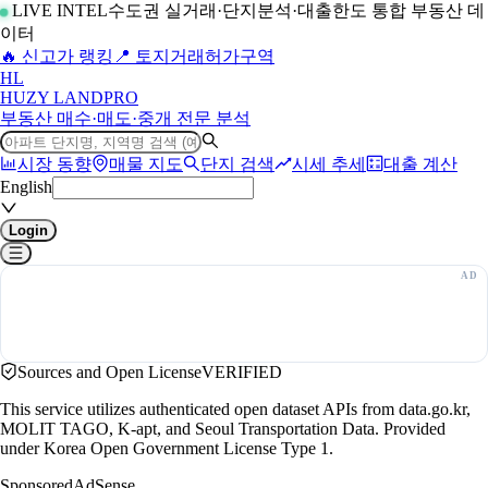
LIVE INTEL
수도권 실거래·단지분석·대출한도 통합 부동산 데
이터
🔥 신고가 랭킹
📍 토지거래허가구역
H
L
HUZY LAND
PRO
부동산 매수·매도·중개 전문 분석
시장 동향
매물 지도
단지 검색
시세 추세
대출 계산
English
Login
Sources and Open License
VERIFIED
This service utilizes authenticated open dataset APIs from data.go.kr,
MOLIT TAGO, K-apt, and Seoul Transportation Data. Provided
under Korea Open Government License Type 1.
Sponsored
AdSense