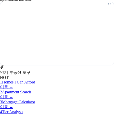
인기 부동산 도구
HOT
1
Homes I Can Afford
이동 →
2
Apartment Search
이동 →
3
Mortgage Calculator
이동 →
4
Tier Analysis