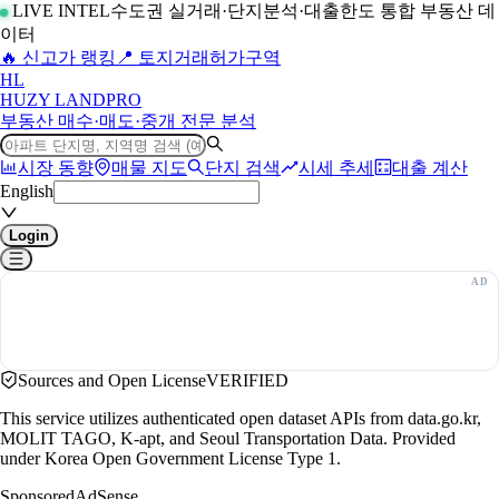
LIVE INTEL
수도권 실거래·단지분석·대출한도 통합 부동산 데
이터
🔥 신고가 랭킹
📍 토지거래허가구역
H
L
HUZY LAND
PRO
부동산 매수·매도·중개 전문 분석
시장 동향
매물 지도
단지 검색
시세 추세
대출 계산
English
Login
Sources and Open License
VERIFIED
This service utilizes authenticated open dataset APIs from data.go.kr,
MOLIT TAGO, K-apt, and Seoul Transportation Data. Provided
under Korea Open Government License Type 1.
Sponsored
AdSense