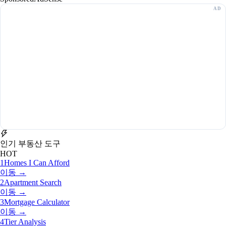
인기 부동산 도구
HOT
1
Homes I Can Afford
이동 →
2
Apartment Search
이동 →
3
Mortgage Calculator
이동 →
4
Tier Analysis