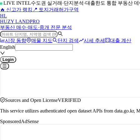
LIVE INTEL
수도권 실거래·단지분석·대출한도 통합 부동산 
🔥 신고가 랭킹
📍 토지거래허가구역
H
L
HUZY LAND
PRO
부동산 매수·매도·중개 전문 분석
시장 동향
매물 지도
단지 검색
시세 추세
대출 계산
English
Login
Sources and Open License
VERIFIED
This service utilizes authenticated open dataset APIs from data.go.
Sponsored
AdSense