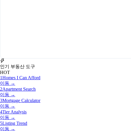
인기 부동산 도구
HOT
1
Homes I Can Afford
이동 →
2
Apartment Search
이동 →
3
Mortgage Calculator
이동 →
4
Tier Analysis
이동 →
5
Listing Trend
이동 →