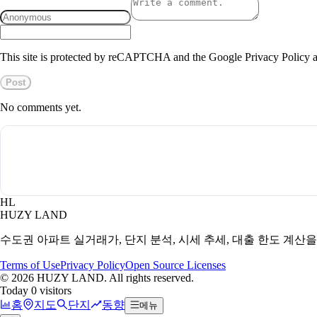
This site is protected by reCAPTCHA and the Google Privacy Policy a
Post
No comments yet.
HL
HUZY LAND
수도권 아파트 실거래가, 단지 분석, 시세 추세, 대출 한도 계산
Terms of Use
Privacy Policy
Open Source Licenses
©
2026
HUZY LAND. All rights reserved.
Today 0 visitors
홈
지도
단지
동향
메뉴