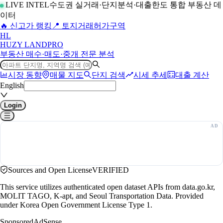
LIVE INTEL
수도권 실거래·단지분석·대출한도 통합 부동산 데
이터
🔥 신고가 랭킹
📍 토지거래허가구역
H
L
HUZY LAND
PRO
부동산 매수·매도·중개 전문 분석
시장 동향
매물 지도
단지 검색
시세 추세
대출 계산
English
Login
Sources and Open License
VERIFIED
This service utilizes authenticated open dataset APIs from data.go.kr,
MOLIT TAGO, K-apt, and Seoul Transportation Data. Provided
under Korea Open Government License Type 1.
Sponsored
AdSense