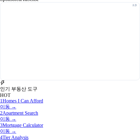
인기 부동산 도구
HOT
1
Homes I Can Afford
이동 →
2
Apartment Search
이동 →
3
Mortgage Calculator
이동 →
4
Tier Analysis