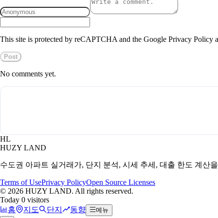
This site is protected by reCAPTCHA and the Google Privacy Policy a
Post
No comments yet.
HL
HUZY LAND
수도권 아파트 실거래가, 단지 분석, 시세 추세, 대출 한도 계산
Terms of Use
Privacy Policy
Open Source Licenses
©
2026
HUZY LAND. All rights reserved.
Today 0 visitors
홈
지도
단지
동향
메뉴