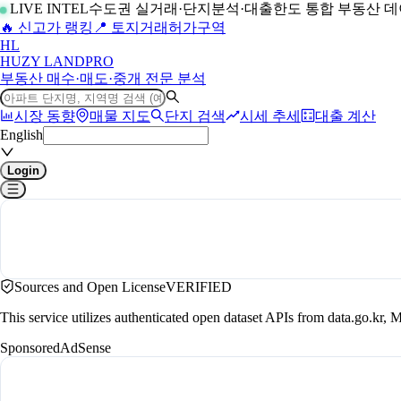
LIVE INTEL
수도권 실거래·단지분석·대출한도 통합 부동산 
🔥 신고가 랭킹
📍 토지거래허가구역
H
L
HUZY LAND
PRO
부동산 매수·매도·중개 전문 분석
시장 동향
매물 지도
단지 검색
시세 추세
대출 계산
English
Login
Sources and Open License
VERIFIED
This service utilizes authenticated open dataset APIs from data.go.
Sponsored
AdSense