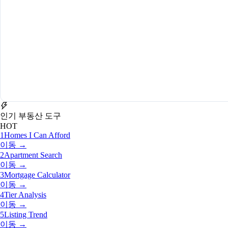
인기 부동산 도구
HOT
1
Homes I Can Afford
이동 →
2
Apartment Search
이동 →
3
Mortgage Calculator
이동 →
4
Tier Analysis
이동 →
5
Listing Trend
이동 →