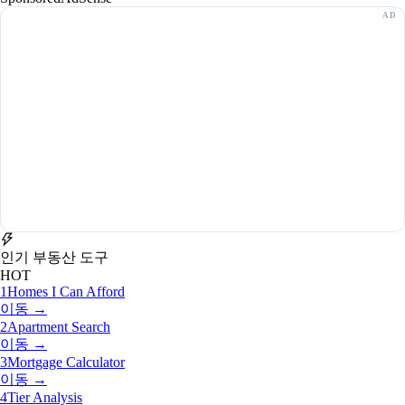
인기 부동산 도구
HOT
1
Homes I Can Afford
이동 →
2
Apartment Search
이동 →
3
Mortgage Calculator
이동 →
4
Tier Analysis