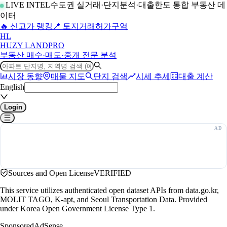
LIVE INTEL
수도권 실거래·단지분석·대출한도 통합 부동산 데
이터
🔥 신고가 랭킹
📍 토지거래허가구역
H
L
HUZY LAND
PRO
부동산 매수·매도·중개 전문 분석
시장 동향
매물 지도
단지 검색
시세 추세
대출 계산
English
Login
Sources and Open License
VERIFIED
This service utilizes authenticated open dataset APIs from data.go.kr,
MOLIT TAGO, K-apt, and Seoul Transportation Data. Provided
under Korea Open Government License Type 1.
Sponsored
AdSense