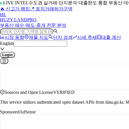
LIVE INTEL
수도권 실거래·단지분석·대출한도 통합 부동산 
🔥 신고가 랭킹
📍 토지거래허가구역
H
L
HUZY LAND
PRO
부동산 매수·매도·중개 전문 분석
시장 동향
매물 지도
단지 검색
시세 추세
대출 계산
English
Login
Sources and Open License
VERIFIED
This service utilizes authenticated open dataset APIs from data.go.
Sponsored
AdSense