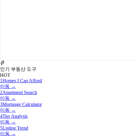
인기 부동산 도구
HOT
1
Homes I Can Afford
이동 →
2
Apartment Search
이동 →
3
Mortgage Calculator
이동 →
4
Tier Analysis
이동 →
5
Listing Trend
이동 →