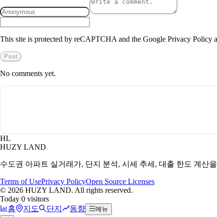
This site is protected by reCAPTCHA and the Google Privacy Policy a
Post
No comments yet.
HL
HUZY LAND
수도권 아파트 실거래가, 단지 분석, 시세 추세, 대출 한도 계산
Terms of Use
Privacy Policy
Open Source Licenses
©
2026
HUZY LAND. All rights reserved.
Today 0 visitors
홈
지도
단지
동향
메뉴