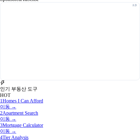
인기 부동산 도구
HOT
1
Homes I Can Afford
이동 →
2
Apartment Search
이동 →
3
Mortgage Calculator
이동 →
4
Tier Analysis