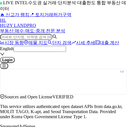
LIVE INTEL
수도권 실거래·단지분석·대출한도 통합 부동산 데
이터
🔥 신고가 랭킹
📍 토지거래허가구역
H
L
HUZY LAND
PRO
부동산 매수·매도·중개 전문 분석
시장 동향
매물 지도
단지 검색
시세 추세
대출 계산
English
Login
Sources and Open License
VERIFIED
This service utilizes authenticated open dataset APIs from data.go.kr,
MOLIT TAGO, K-apt, and Seoul Transportation Data. Provided
under Korea Open Government License Type 1.
Sponsored
AdSense